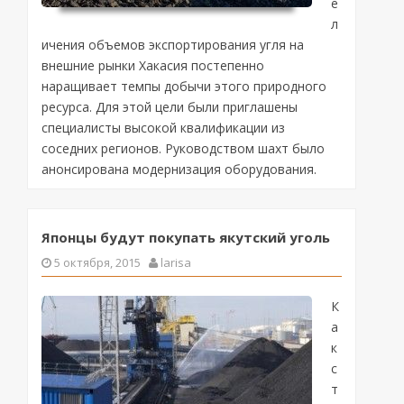
е
л
ичения объемов экспортирования угля на
внешние рынки Хакасия постепенно
наращивает темпы добычи этого природного
ресурса. Для этой цели были приглашены
специалисты высокой квалификации из
соседних регионов. Руководством шахт было
анонсирована модернизация оборудования.
Японцы будут покупать якутский уголь
5 октября, 2015
larisa
К
а
к
с
т