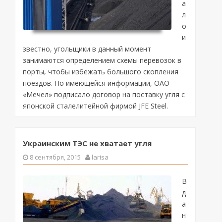
а
л
о
и
звестно, угольщики в данный момент
занимаются определением схемы перевозок в
порты, чтобы избежать большого скопления
поездов. По имеющейся информации, ОАО
«Мечел» подписало договор на поставку угля с
японской сталелитейной фирмой JFE Steel.
Украинским ТЭС не хватает угля
8 сентября, 2015
larisa
В
д
а
н