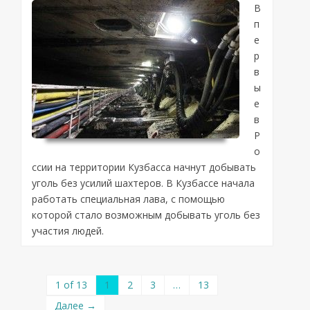
В
п
е
р
в
ы
е
в
Р
о
ссии на территории Кузбасса начнут добывать
уголь без усилий шахтеров. В Кузбассе начала
работать специальная лава, с помощью
которой стало возможным добывать уголь без
участия людей.
1 of 13
1
2
3
…
13
Далее →