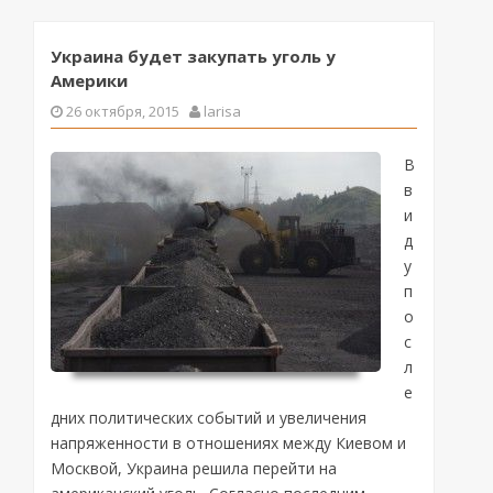
Украина будет закупать уголь у
Америки
26 октября, 2015
larisa
В
в
и
д
у
п
о
с
л
е
дних политических событий и увеличения
напряженности в отношениях между Киевом и
Москвой, Украина решила перейти на