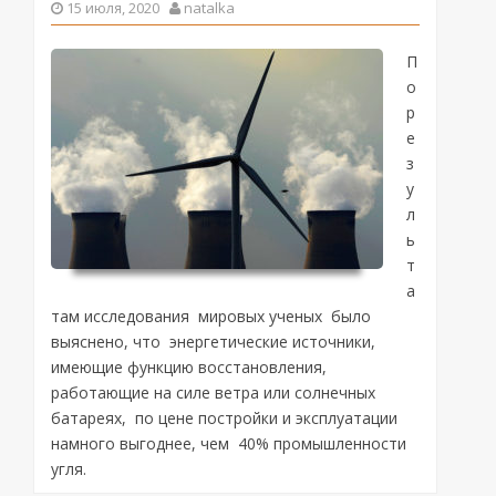
15 июля, 2020
natalka
П
о
р
е
з
у
л
ь
т
а
там исследования мировых ученых было
выяснено, что энергетические источники,
имеющие функцию восстановления,
работающие на силе ветра или солнечных
батареях, по цене постройки и эксплуатации
намного выгоднее, чем 40% промышленности
угля.