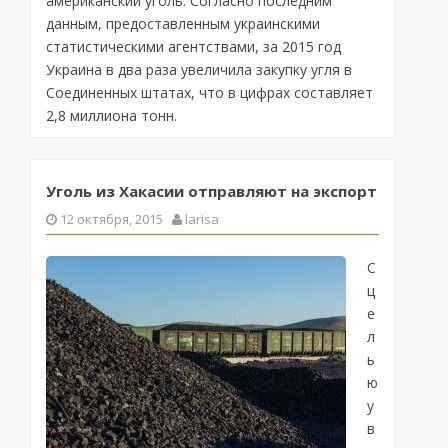
американский уголь. Согласно последним
данным, предоставленным украинскими
статистическими агентствами, за 2015 год
Украина в два раза увеличила закупку угля в
Соединенных штатах, что в цифрах составляет
2,8 миллиона тонн.
Уголь из Хакасии отправляют на экспорт
12 октября, 2015
larisa
С
ц
е
л
ь
ю
у
в