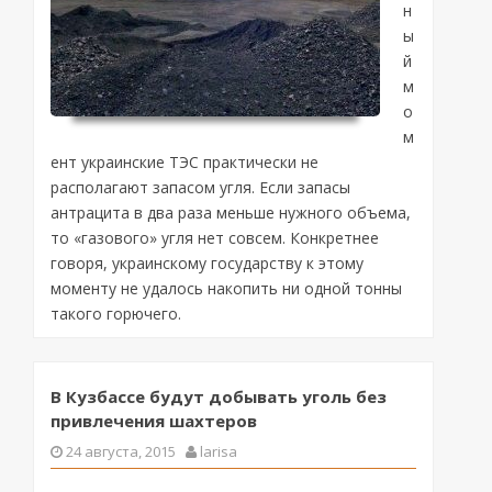
н
ы
й
м
о
м
ент украинские ТЭС практически не
располагают запасом угля. Если запасы
антрацита в два раза меньше нужного объема,
то «газового» угля нет совсем. Конкретнее
говоря, украинскому государству к этому
моменту не удалось накопить ни одной тонны
такого горючего.
В Кузбассе будут добывать уголь без
привлечения шахтеров
24 августа, 2015
larisa