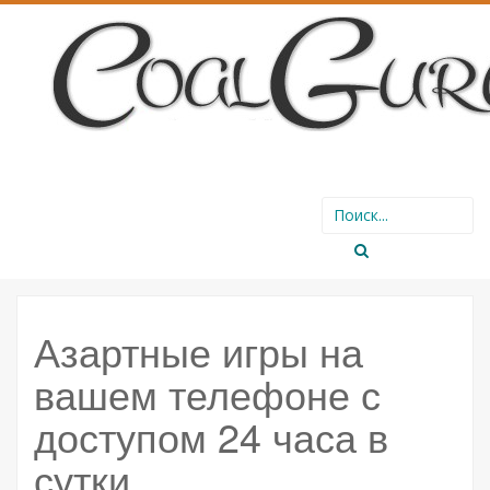
SKIP
Search
TO
for:
CONTENT
Азартные игры на
вашем телефоне с
доступом 24 часа в
сутки