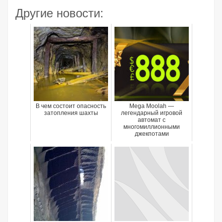
Другие новости:
В чем состоит опасность
Mega Moolah —
затопления шахты
легендарный игровой
автомат с
многомиллионными
джекпотами