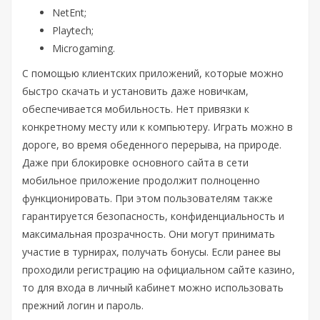
NetEnt;
Playtech;
Microgaming.
С помощью клиентских приложений, которые можно
быстро скачать и установить даже новичкам,
обеспечивается мобильность. Нет привязки к
конкретному месту или к компьютеру. Играть можно в
дороге, во время обеденного перерыва, на природе.
Даже при блокировке основного сайта в сети
мобильное приложение продолжит полноценно
функционировать. При этом пользователям также
гарантируется безопасность, конфиденциальность и
максимальная прозрачность. Они могут принимать
участие в турнирах, получать бонусы. Если ранее вы
проходили регистрацию на официальном сайте казино,
то для входа в личный кабинет можно использовать
прежний логин и пароль.