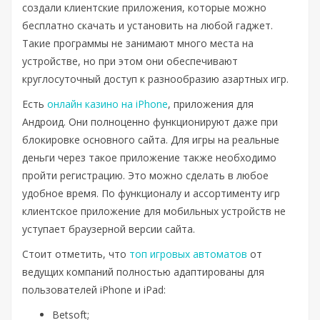
создали клиентские приложения, которые можно
бесплатно скачать и установить на любой гаджет.
Такие программы не занимают много места на
устройстве, но при этом они обеспечивают
круглосуточный доступ к разнообразию азартных игр.
Есть
онлайн казино на iPhone
, приложения для
Андроид. Они полноценно функционируют даже при
блокировке основного сайта. Для игры на реальные
деньги через такое приложение также необходимо
пройти регистрацию. Это можно сделать в любое
удобное время. По функционалу и ассортименту игр
клиентское приложение для мобильных устройств не
уступает браузерной версии сайта.
Стоит отметить, что
топ игровых автоматов
от
ведущих компаний полностью адаптированы для
пользователей iPhone и iPad:
Betsoft;