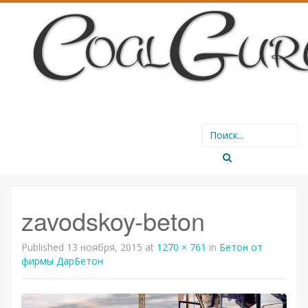
SKIP
Search
TO
for:
CONTENT
zavodskoy-beton
Published
13 ноября, 2015
at
1270 × 761
in
Бетон от
фирмы ДарБетон