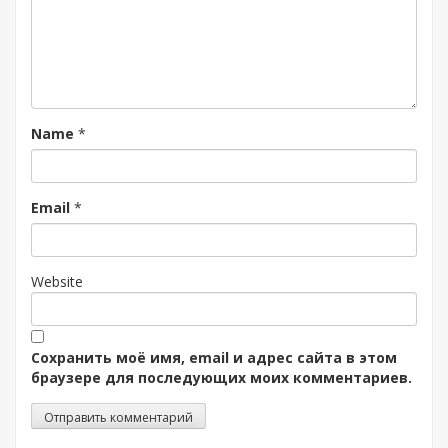
Name
*
Email
*
Website
Сохранить моё имя, email и адрес сайта в этом
браузере для последующих моих комментариев.