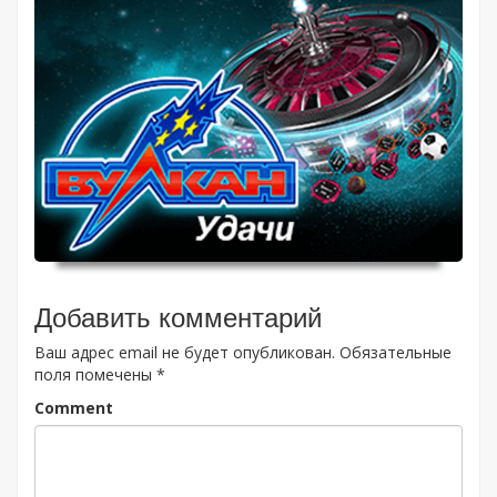
Добавить комментарий
Ваш адрес email не будет опубликован.
Обязательные
поля помечены
*
Comment