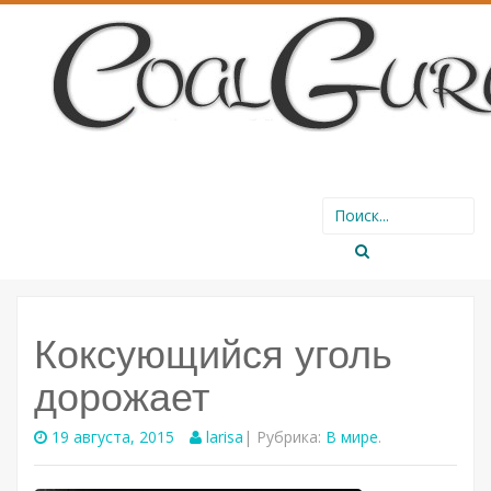
SKIP
Search
TO
for:
CONTENT
Коксующийся уголь
дорожает
19 августа, 2015
larisa
| Рубрика:
В мире
.