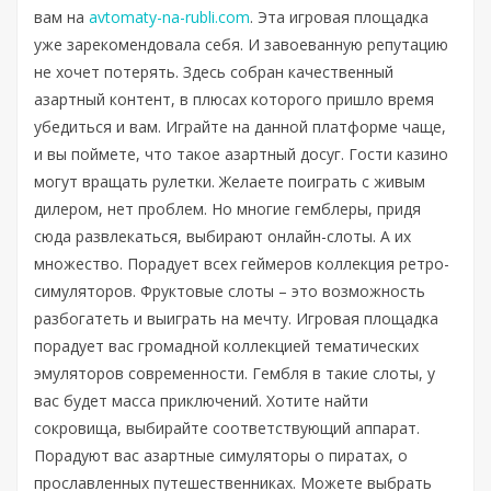
вам на
avtomaty-na-rubli.com
. Эта игровая площадка
уже зарекомендовала себя. И завоеванную репутацию
не хочет потерять. Здесь собран качественный
азартный контент, в плюсах которого пришло время
убедиться и вам. Играйте на данной платформе чаще,
и вы поймете, что такое азартный досуг. Гости казино
могут вращать рулетки. Желаете поиграть с живым
дилером, нет проблем. Но многие гемблеры, придя
сюда развлекаться, выбирают онлайн-слоты. А их
множество. Порадует всех геймеров коллекция ретро-
симуляторов. Фруктовые слоты – это возможность
разбогатеть и выиграть на мечту. Игровая площадка
порадует вас громадной коллекцией тематических
эмуляторов современности. Гембля в такие слоты, у
вас будет масса приключений. Хотите найти
сокровища, выбирайте соответствующий аппарат.
Порадуют вас азартные симуляторы о пиратах, о
прославленных путешественниках. Можете выбрать