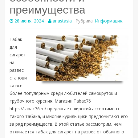
преимущества
28 июня, 2024
anastasia
| Рубрика:
Информация
.
Табак
для
сигарет
на
развес
становит
ся все
более популярным среди любителей самокруток и
трубочного курения. Магазин Tabac76
https://tabac76.ru/ предлагает широкий ассортимент
такого табака, и многие курильщики предпочитают его
за ряд преимуществ. В этой статье рассмотрим, чем
отличается табак для сигарет на развес от обычного