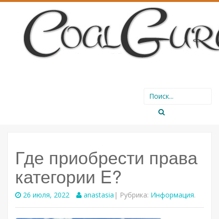
SKIP
Search
TO
for:
CONTENT
Где приобрести права
категории E?
26 июля, 2022
anastasia
| Рубрика:
Информация
.