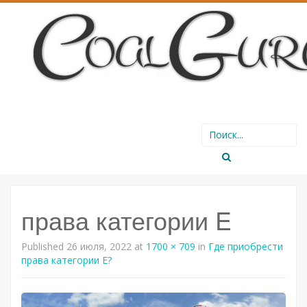
SKIP
Search
TO
for:
CONTENT
права категории E
Published
26 июля, 2022
at
1700 × 709
in
Где приобрести
права категории E?