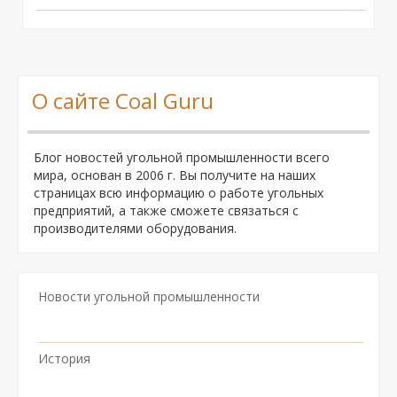
О сайте Coal Guru
Блог новостей угольной промышленности всего
мира, основан в 2006 г. Вы получите на наших
страницах всю информацию о работе угольных
предприятий, а также сможете связаться с
производителями оборудования.
Новости угольной промышленности
История