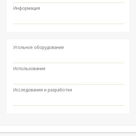
Информация
Угольное оборудование
Использование
Исследования и разработки