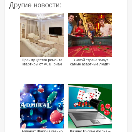
Другие новости:
Преимущества ремонта
В какой стране живут
квартиры от АСК Триан
самые азартные люди?
Аппарат Шарки в казино
Казино Вулкан Россия –