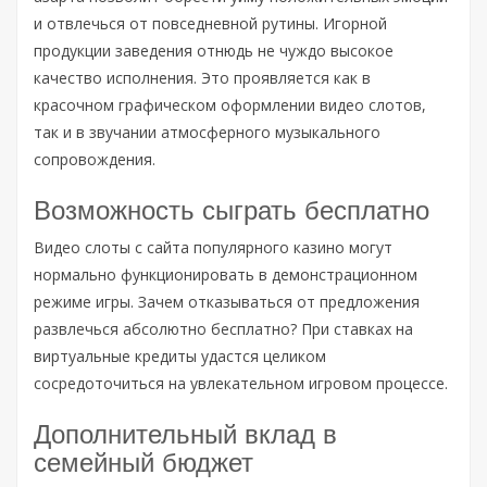
и отвлечься от повседневной рутины. Игорной
продукции заведения отнюдь не чуждо высокое
качество исполнения. Это проявляется как в
красочном графическом оформлении видео слотов,
так и в звучании атмосферного музыкального
сопровождения.
Возможность сыграть бесплатно
Видео слоты с сайта популярного казино могут
нормально функционировать в демонстрационном
режиме игры. Зачем отказываться от предложения
развлечься абсолютно бесплатно? При ставках на
виртуальные кредиты удастся целиком
сосредоточиться на увлекательном игровом процессе.
Дополнительный вклад в
семейный бюджет