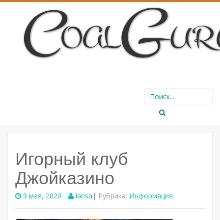
SKIP
Search
TO
for:
CONTENT
Игорный клуб
Джойказино
9 мая, 2020
larisa
| Рубрика:
Информация
.