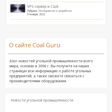
VPS-сервер в США
Рубрика:
Исследования и разработки
9 января, 2022
О сайте Coal Guru
Блог новостей угольной промышленности всего
мира, основан в 2006 г. Вы получите на наших
страницах всю информацию о работе угольных
предприятий, а также сможете связаться с
производителями оборудования.
Новости угольной промышленности