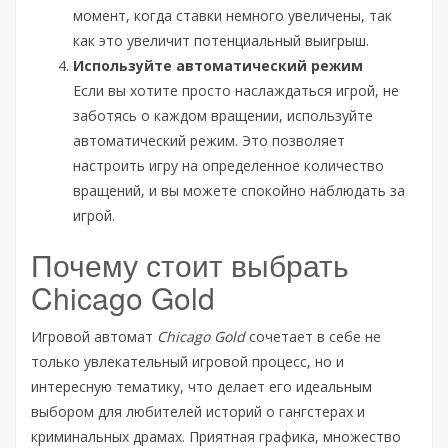
момент, когда ставки немного увеличены, так
как это увеличит потенциальный выигрыш.
Используйте автоматический режим
Если вы хотите просто наслаждаться игрой, не
заботясь о каждом вращении, используйте
автоматический режим. Это позволяет
настроить игру на определенное количество
вращений, и вы можете спокойно наблюдать за
игрой.
Почему стоит выбрать
Chicago Gold
Игровой автомат
Chicago Gold
сочетает в себе не
только увлекательный игровой процесс, но и
интересную тематику, что делает его идеальным
выбором для любителей историй о гангстерах и
криминальных драмах. Приятная графика, множество