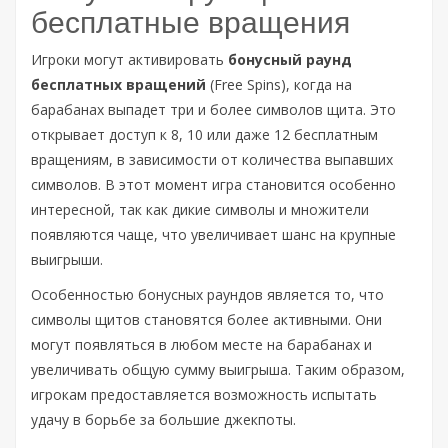
бесплатные вращения
Игроки могут активировать
бонусный раунд
бесплатных вращений
(Free Spins), когда на
барабанах выпадет три и более символов щита. Это
открывает доступ к 8, 10 или даже 12 бесплатным
вращениям, в зависимости от количества выпавших
символов. В этот момент игра становится особенно
интересной, так как дикие символы и множители
появляются чаще, что увеличивает шанс на крупные
выигрыши.
Особенностью бонусных раундов является то, что
символы щитов становятся более активными. Они
могут появляться в любом месте на барабанах и
увеличивать общую сумму выигрыша. Таким образом,
игрокам предоставляется возможность испытать
удачу в борьбе за большие джекпоты.