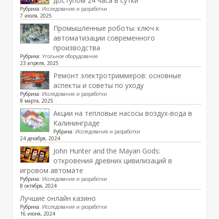
доступом 24 часа в сутки
Рубрика:
Исследования и разработки
7 июля, 2025
Промышленные роботы: ключ к
автоматизации современного
производства
Рубрика:
Угольное оборудование
23 апреля, 2025
Ремонт электротриммеров: основные
аспекты и советы по уходу
Рубрика:
Исследования и разработки
8 марта, 2025
Акции на тепловые насосы воздух-вода в
Калининграде
Рубрика:
Исследования и разработки
24 декабря, 2024
John Hunter and the Mayan Gods:
откровения древних цивилизаций в
игровом автомате
Рубрика:
Исследования и разработки
8 октября, 2024
Лучшие онлайн казино
Рубрика:
Исследования и разработки
16 июня, 2024