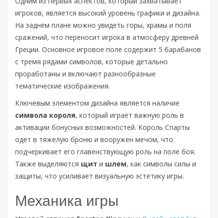
Одним из первых аспектов, который захватывает
игроков, является высокий уровень графики и дизайна.
На заднем плане можно увидеть горы, храмы и поля
сражений, что переносит игрока в атмосферу древней
Греции. Основное игровое поле содержит 5 барабанов
с тремя рядами символов, которые детально
проработаны и включают разнообразные
тематические изображения.
Ключевым элементом дизайна является наличие
символа короля
, который играет важную роль в
активации бонусных возможностей. Король Спарты
одет в тяжелую броню и вооружен мечом, что
подчеркивает его главенствующую роль на поле боя.
Также выделяются
щит
и
шлем
, как символы силы и
защиты, что усиливает визуальную эстетику игры.
Механика игры