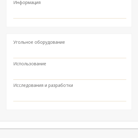
Информация
Угольное оборудование
Использование
Исследования и разработки