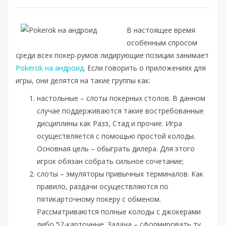
В настоящее время
особенным спросом
среди всех покер-румов лидирующие позиции занимает
Pokerok на андроид
. Если говорить о приложениях для
игры, они делятся на такие группы как:
настольные – слоты покерных столов. В данном
случае поддерживаются такие востребованные
дисциплины как Разз, Стад и прочие. Игра
осуществляется с помощью простой колоды.
Основная цель – обыграть дилера. Для этого
игрок обязан собрать сильное сочетание;
слоты – эмуляторы привычных терминалов. Как
правило, раздачи осуществляются по
пятикарточному покеру с обменом.
Рассматриваются полные колоды с джокерами
либо 52-карточные. Задача – сформировать ту