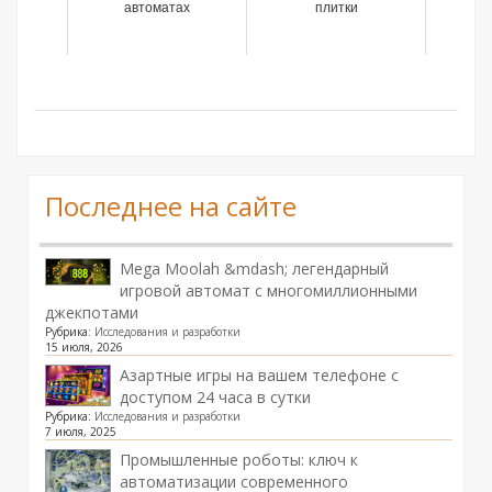
автоматах
плитки
Последнее на сайте
Mega Moolah &mdash; легендарный
игровой автомат с многомиллионными
джекпотами
Рубрика:
Исследования и разработки
15 июля, 2026
Азартные игры на вашем телефоне с
доступом 24 часа в сутки
Рубрика:
Исследования и разработки
7 июля, 2025
Промышленные роботы: ключ к
автоматизации современного