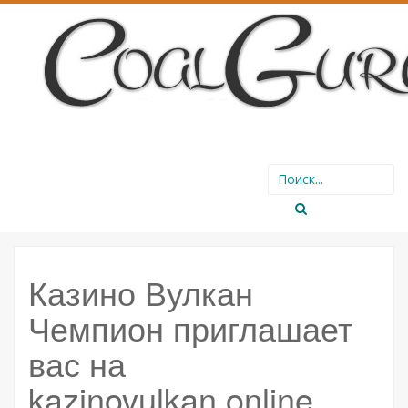
SKIP
Search
TO
for:
CONTENT
Казино Вулкан
Чемпион приглашает
вас на
kazinovulkan.online