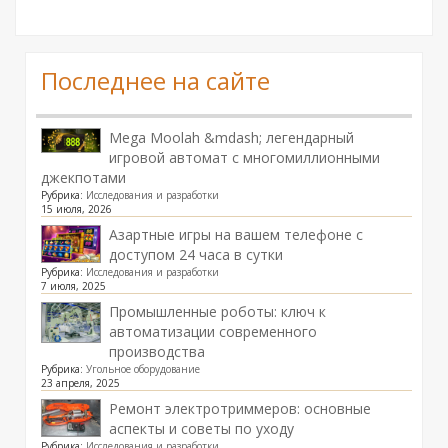
Последнее на сайте
Mega Moolah &mdash; легендарный
игровой автомат с многомиллионными
джекпотами
Рубрика:
Исследования и разработки
15 июля, 2026
Азартные игры на вашем телефоне с
доступом 24 часа в сутки
Рубрика:
Исследования и разработки
7 июля, 2025
Промышленные роботы: ключ к
автоматизации современного
производства
Рубрика:
Угольное оборудование
23 апреля, 2025
Ремонт электротриммеров: основные
аспекты и советы по уходу
Рубрика:
Исследования и разработки