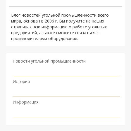
Блог новостей угольной промышленности всего
мира, основан в 2006 г. Вы получите на наших
страницах всю информацию о работе угольных
предприятий, а также сможете связаться с
производителями оборудования.
Новости угольной промышленности
История
Информация