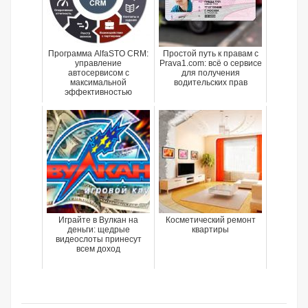
Программа AlfaSTO CRM:
Простой путь к правам с
управление
Prava1.com: всё о сервисе
автосервисом с
для получения
максимальной
водительских прав
эффективностью
Играйте в Вулкан на
Косметический ремонт
деньги: щедрые
квартиры
видеослоты принесут
всем доход