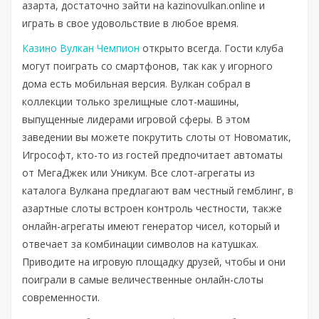
азарта, достаточно зайти на kazinovulkan.online и
играть в свое удовольствие в любое время.
Казино Вулкан Чемпион
открыто всегда. Гости клуба
могут поиграть со смартфонов, так как у игорного
дома есть мобильная версия. Вулкан собрал в
коллекции только зрелищные слот-машины,
выпущенные лидерами игровой сферы. В этом
заведении вы можете покрутить слоты от Новоматик,
Игрософт, кто-то из гостей предпочитает автоматы
от МегаДжек или Уникум. Все слот-агрегаты из
каталога Вулкана предлагают вам честный гемблинг, в
азартные слоты встроен контроль честности, также
онлайн-агрегаты имеют генератор чисел, который и
отвечает за комбинации символов на катушках.
Приводите на игровую площадку друзей, чтобы и они
поиграли в самые величественные онлайн-слоты
современности.