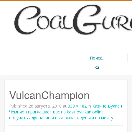
SKIP
Search
TO
for:
CONTENT
VulcanChampion
Published
26 августа, 2018
at
338 × 182
in
Казино Вулкан
Чемпион приглашает вас на kazinovulkan.online
получать адреналин и выигрывать деньги на мечту