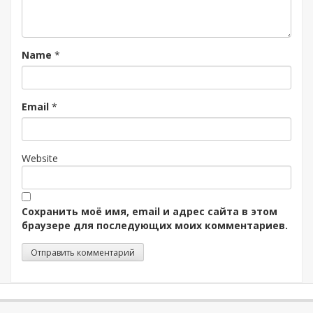
Name
*
Email
*
Website
Сохранить моё имя, email и адрес сайта в этом
браузере для последующих моих комментариев.