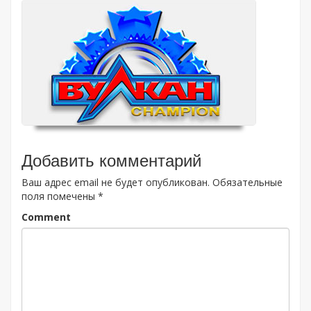
Добавить комментарий
Ваш адрес email не будет опубликован.
Обязательные
поля помечены
*
Comment