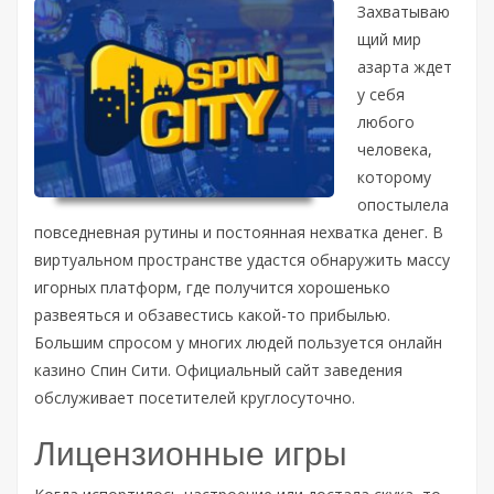
Захватываю
щий мир
азарта ждет
у себя
любого
человека,
которому
опостылела
повседневная рутины и постоянная нехватка денег.
В
виртуальном пространстве удастся обнаружить массу
игорных платформ, где получится хорошенько
развеяться и обзавестись какой-то прибылью.
Большим спросом у многих людей пользуется онлайн
казино Спин Сити. Официальный сайт заведения
обслуживает посетителей круглосуточно.
Лицензионные игры