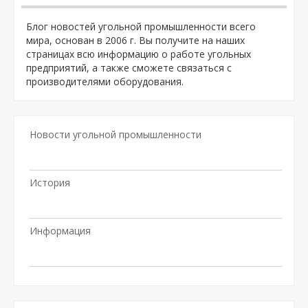
Блог новостей угольной промышленности всего
мира, основан в 2006 г. Вы получите на наших
страницах всю информацию о работе угольных
предприятий, а также сможете связаться с
производителями оборудования.
Новости угольной промышленности
История
Информация