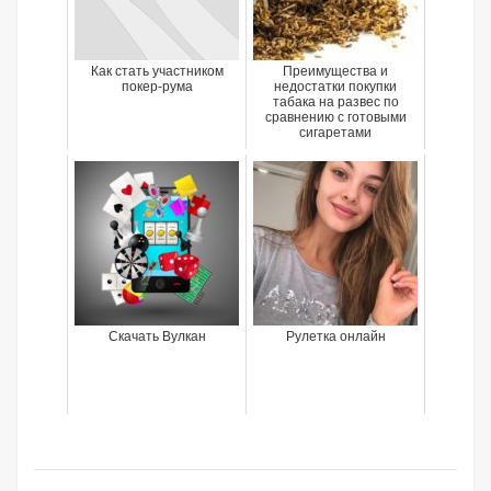
Как стать участником
Преимущества и
покер-рума
недостатки покупки
табака на развес по
сравнению с готовыми
сигаретами
Скачать Вулкан
Рулетка онлайн