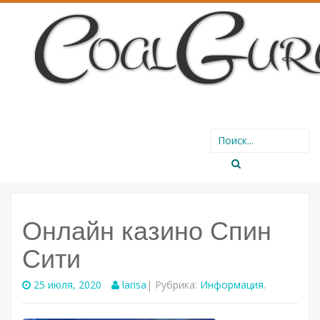
SKIP
Search
TO
for:
CONTENT
Онлайн казино Спин
Сити
25 июля, 2020
larisa
| Рубрика:
Информация
.