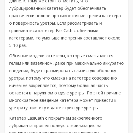
длине. К тому же стоит отметить, что
лубрицированный катетер будет обеспечивать
практически полное противостояние трения катетера
о поверхность уретры. Если рассматривать и
сравниваться катетер EasiCath с обычными
катетерами, то уменьшение трения составляет около
5-10 раз.
Обычные модели катетеры, которые смазываются
гелем или вазелином, даже при максимально аккуратно
введении, будет травмировать слизистую оболочку
уретры, потому что смазка на катетере совершенно
ничем не закрепляется, поэтому большая часть
остается в наружном отделе уретры. По этой причине
многократное введение катетера может привести к
уретриту, циститу и даже стриктуре уретры.
Катетер EasiCath с покрытием закрепленного
лубриканта прошел полную стерилизацию на
производстве и реализуется в индивидуальных