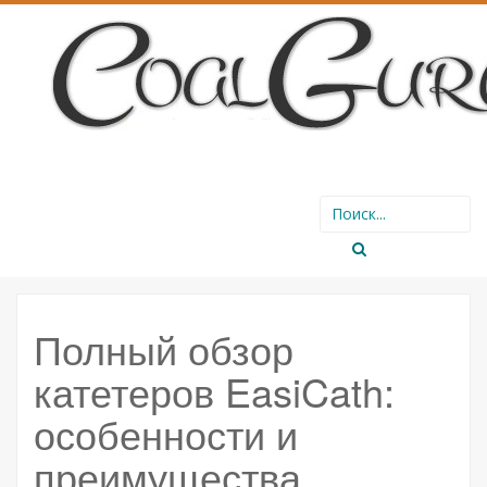
SKIP
Search
TO
for:
CONTENT
Полный обзор
катетеров EasiCath:
особенности и
преимущества