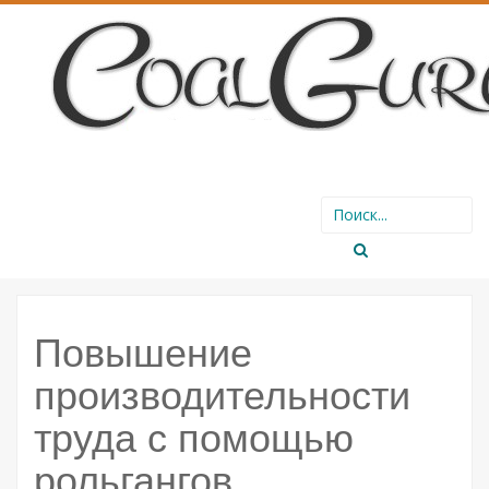
SKIP
Search
TO
for:
CONTENT
Повышение
производительности
труда с помощью
рольгангов