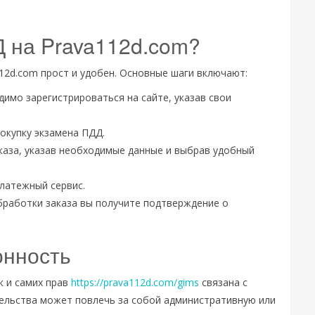
Д на Prava112d.com?
12d.com прост и удобен. Основные шаги включают:
димо зарегистрироваться на сайте, указав свои
покупку экзамена ПДД.
каза, указав необходимые данные и выбрав удобный
платежный сервис.
бработки заказа вы получите подтверждение о
онность
к и самих прав
https://prava112d.com/gims
связана с
ельства может повлечь за собой административную или