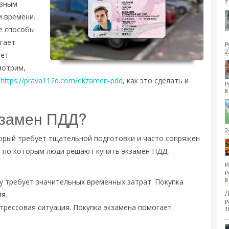
7
езным
 времени.
е способы
гает
Р
2
яет
мотрим,
й
https://prava112d.com/ekzamen-pdd
, как это сделать и
Р
8
кзамен ПДД?
2
орый требует тщательной подготовки и часто сопряжен
, по которым люди решают купить экзамен ПДД,
Р
8
у требует значительных временных затрат. Покупка
Л
я.
Р
стрессовая ситуация. Покупка экзамена помогает
1