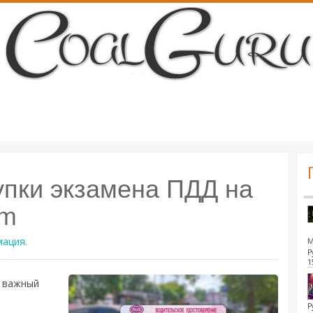
пки экзамена ПДД на
om
мация
.
Р
1
о важный
Р