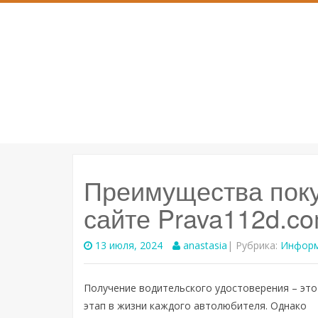
SKIP
TO
CONTENT
Преимущества поку
сайте Prava112d.c
13 июля, 2024
anastasia
| Рубрика:
Инфор
Получение водительского удостоверения – эт
этап в жизни каждого автолюбителя. Однако