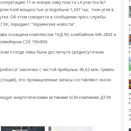
7
ксплуатацию 11-ю южную лаву пласта L4 участка №1
роектной мощностью угледобычи 1,347 тыс. тонн угля в
утки. Об этом говорится в сообщении пресс-службы
ТЭК, передают “Украинские новости”.
Р
2
ава оснащена комплексом 1КД-90, комбайном МВ-280Е и
онвейером CZK 190/800.
Р
ском отходе лавы была достигнута среднесуточная
8
нбасса” закончил с чистой прибылью 40,62 млн. гривен.
2
 (тощий), его промышленные запасы составляют около
ляющую энергетическими активами SCM компанию ДТЭК
Р
8
Л
Р
1