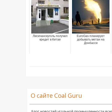
Лисичанскуголь получил
EuroGas планирует
кредит в Китае
добывать метан на
Донбассе
О сайте Coal Guru
Блог новостей угольной промышленности все