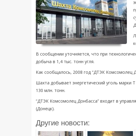
э
п
с
Д
Л
к
В сообщении уточняется, что при технологиче
добыча в 1,4 тыс. тонн угля.
Как сообщалось, 2008 год “ДТЭК Комсомолец До
Шахта добывает энергетический уголь марки Т
130 млн. тонн.
“ДТЭК Комсомолец Донбасса” входит в управ
(Донецк).
Другие новости: