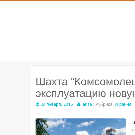
SKIP
TO
CONTENT
Шахта “Комсомолец
эксплуатацию нову
29 января, 2015
larisa
| Рубрика:
Украина
.
Ш
в