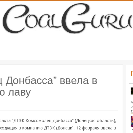
 Донбасса” ввела в
ю лаву
Р
1
ахта “ДТЭК Комсомолец Донбасса” (Донецкая область),
ходящая в компанию ДТЭК (Донецк), 12 февраля ввела в
Р