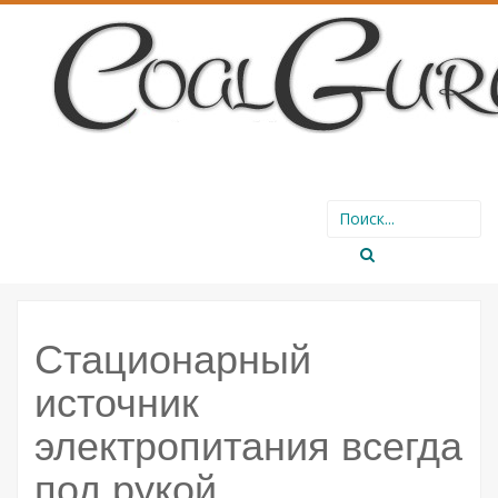
SKIP
Search
TO
for:
CONTENT
Стационарный
источник
электропитания всегда
под рукой