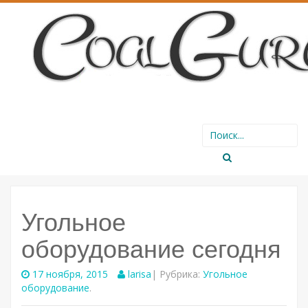
SKIP
Search
TO
for:
CONTENT
Угольное
оборудование сегодня
17 ноября, 2015
larisa
| Рубрика:
Угольное
оборудование
.