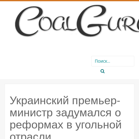
SKIP
Search
TO
for:
CONTENT
Украинский премьер-
министр задумался о
реформах в угольной
отрасли