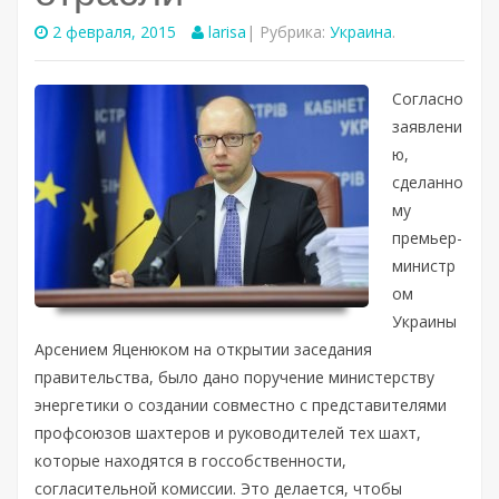
2 февраля, 2015
larisa
| Рубрика:
Украина
.
Согласно
заявлени
ю,
сделанно
му
премьер-
министр
ом
Украины
Арсением Яценюком на открытии заседания
правительства, было дано поручение министерству
энергетики о создании совместно с представителями
профсоюзов шахтеров и руководителей тех шахт,
которые находятся в госсобственности,
согласительной комиссии.
Это делается, чтобы