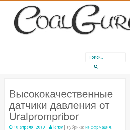
SKIP
Search
TO
for:
CONTENT
Высококачественные
датчики давления от
Uralprompribor
10 апреля, 2019
larisa
| Рубрика:
Информация
.