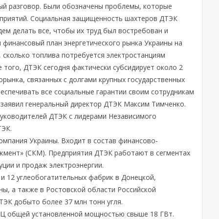
ый разговор. Были обозначены проблемы, которые
дприятий. Социальная защищенность шахтеров ДТЭК
ем делать все, чтобы их труд был востребован и
и финансовый план энергетического рынка Украины на
м, сколько топлива потребуется электростанциям
 того, ДТЭК сегодня фактически субсидирует около 2
орынка, связанных с долгами крупных государственных
еспечивать все социальные гарантии своим сотрудникам
– заявил генеральный директор ДТЭК Максим Тимченко.
руководителей ДТЭК с лидерами Независимого
ТЭК.
омпания Украины. Входит в состав финансово-
мент» (СКМ). Предприятия ДТЭК работают в сегментах
уции и продаж электроэнергии.
 и 12 углеобогатительных фабрик в Донецкой,
ны, а также в Ростовской области Российской
ДТЭК добыто более 37 млн тонн угля.
ТЭЦ общей установленной мощностью свыше 18 ГВт.