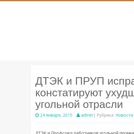
SKIP
TO
CONTENT
ДТЭК и ПРУП испр
констатируют ухуд
угольной отрасли
24 января, 2015
admin
| Рубрика:
Новости
ДТЭК и Профсоюз работников угольной промыш