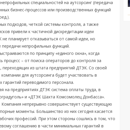
непрофильных специальностей на аутсорсинг (передача
нных бизнес-процессов или производственных функций
ед.).
ных подходов, четкой системы контроля, а также
сков привели к частичной дискредитации идеи
К не планирует отказываться от самой идеи, но
е передачи непрофильных функций.
выстраиваются по принципу «единого окна», когда
ь процесс – от поиска операторов до контроля за
, переходящих из штата предприятий ДТЭК. Со своей
компании для аутсорсинга будет участвовать в
х гарантий переводимого персонала.
я на предприятиях ДТЭК система оплаты труда, в
лоградуголь» и «ДТЭК Шахта Комсомолец Донбасса».
то Компания непрерывно совершенствует существующую
спорные моменты. Большинство из них сегодня касается
абочих профессий. При этом стороны сошлись в том, что
евому соглашению в части минимальных гарантий в