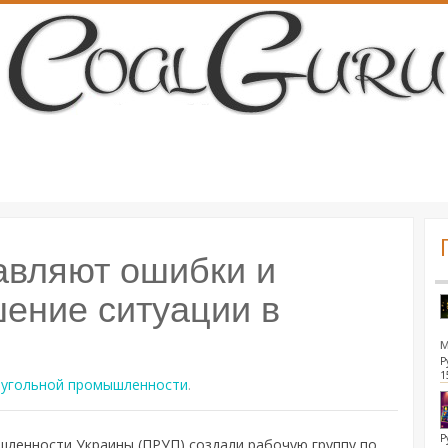
авляют ошибки и
шение ситуации в
Р
1
 угольной промышленности
.
Р
ленности Украины (ПРУП) создали рабочую группу по