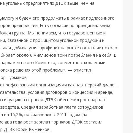
 на угольных предприятиях ДТЭК выше, чем на
иалогу и будем его продолжать в рамках подписанного
оров предприятий. Есть согласие по принципиальным
бочая группа. Мы понимаем, что государственные и
ии, связанной с профицитом угольной продукции и
альная добыча угля: профицит на рынке составляет около
абирает около 6 миллионов тонн потребления на себя. В
 парламентского Комитета, совместно с коллегами
поиска решения этой проблемы», — отметил
тор Турманов.
с профсоюзными организациями как партнерский диалог.
зательства, условия договоров о концессии и аренде,
 ситуацию в отрасли, ДТЭК обеспечил рост зарплат
зводства. Средняя заработная плата сотрудников
а на 16,2%, по сравнению с 2011 годом (на
ние два года рост зарплат горняков ДТЭК составил
ор ДТЭК Юрий Рыженков.