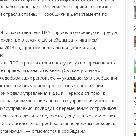
7
 работников шахт. Решение было принято в связи с
й отрасли страны, — сообщили в Департаменте по
Р
2
ЭК и представители ПРУП провели очередную встречу в
покойство в связи с дальнейшим затягиванием
а 2013 год, ростом нелегальной добычи угля,
Р
8
ю.
ля на ТЭС страны и ставит под угрозу своевременность
ет привести к значительным убыткам угольных
гледобывающих регионах», — указывается в сообщении.
2
ристальным вниманием профсоюзных организаций
ой модели управления в ДТЭК. Переход от трех- к
сти, расформирование аппаратов управления угольных
Р
8
ахтоуправления, приводит к перемещению сотрудников.
Л
признал отдельные недочеты, допущенные на местах в
Р
 и согласился, что преобразования должны проходить
1
рганизаций, — отмечается в сообщении.