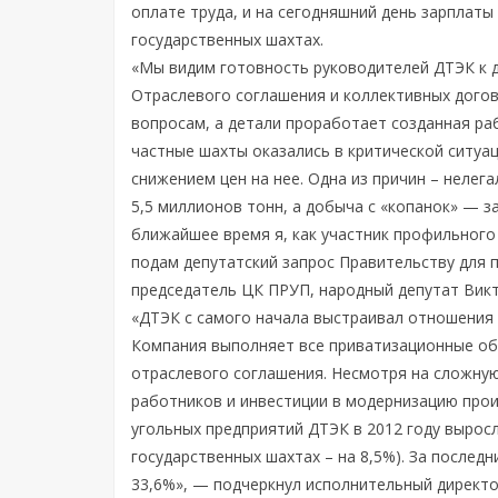
оплате труда, и на сегодняшний день зарплаты
государственных шахтах.
«Мы видим готовность руководителей ДТЭК к д
Отраслевого соглашения и коллективных догов
вопросам, а детали проработает созданная ра
частные шахты оказались в критической ситуац
снижением цен на нее. Одна из причин – нелег
5,5 миллионов тонн, а добыча с «копанок» — з
ближайшее время я, как участник профильного
подам депутатский запрос Правительству для 
председатель ЦК ПРУП, народный депутат Вик
«ДТЭК с самого начала выстраивал отношения 
Компания выполняет все приватизационные обя
отраслевого соглашения. Несмотря на сложную
работников и инвестиции в модернизацию прои
угольных предприятий ДТЭК в 2012 году выросл
государственных шахтах – на 8,5%). За послед
33,6%», — подчеркнул исполнительный директ