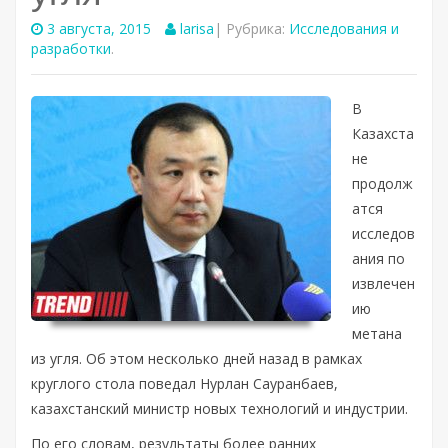
3 августа, 2015
larisa
| Рубрика:
Исследования и
разработки
.
В
Казахста
не
продолж
атся
исследов
ания по
извлечен
ию
метана
из угля. Об этом несколько дней назад в рамках
круглого стола поведал Нурлан Сауранбаев,
казахстанский министр новых технологий и индустрии.
По его словам, результаты более ранних