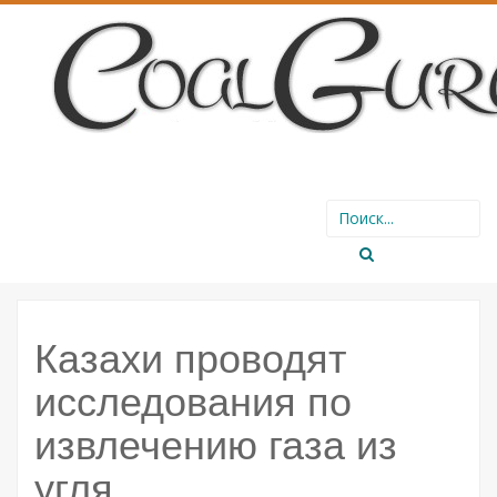
SKIP
Search
TO
for:
CONTENT
Казахи проводят
исследования по
извлечению газа из
угля