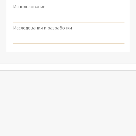
Использование
Исследования и разработки