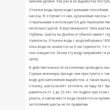
нижнем уровне. Как раз в ее выработки поступ
Откачка воды происходит разными способами.
насосы. В отличие от них, кулачковые насосы
m
стерильными и используются для перекачки пищ
несколько шагов. В вертикального типа шахта
глубины. Шахты на Донбассе обычно имеют глуб
горизонты. Откачка воды с водозаборника 1000
пока вода не окажется на 0-ом горизонте, т.е.
она очищается. Затем эту воду направляют в р
сразу.
В действительности затопление проводить мож
Горные инженеры прежде чем приступить к так
воде для наполнения выработки, а также выход
откачку, шахту может затопить за пару лет. В
равняться от 2 до 23 лет. Но подвох при этом
узнать, в каком месте вода окажется на нулево
затопления шахты не по правилам.