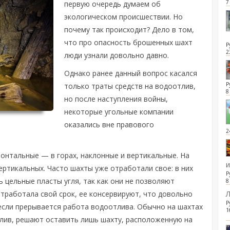
7
первую очередь думаем об
экологическом происшествии. Но
почему так происходит? Дело в том,
что про опасность брошенных шахт
Р
2
люди узнали довольно давно.
Однако ранее данный вопрос касался
Р
только траты средств на водоотлив,
8
но после наступления войны,
некоторые угольные компании
оказались вне правового
2
зонтальные — в горах, наклонные и вертикальные. На
ертикальных. Часто шахты уже отработали свое: в них
Р
ь цельные пласты угля, так как они не позволяют
8
тработала свой срок, ее консервируют, что довольно
Л
Р
 если прерывается работа водоотлива. Обычно на шахтах
1
лив, решают оставить лишь шахту, расположенную на