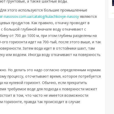
ают грунтовые, а также шахтные воды.
 Для этого используются большие промышленные
ir-nasosov.com.ua/catalog/kulachkovye-nasosy
являются
евых продуктов. Как правило, откачку проводят в
х с большой глубиной вначале воду откачивают с
ину от 700 до 1000 м, при этом глубины разделены на
-ого горизонта идет на 700-тый, после этого выше, и так
 поверхности. Затем вода идет в отстойники шахт, там
еку или водоем. Иногда воду откачивают на поверхность
но. Но делать это надо согласно определенным нормам.
ому процессу, отсчитывают время, которое потребуется
а на нулевой горизонт. Обычно, если прекратить
ремя требуемое воде для подхода к поверхности может
 состоит в том, что часто не имеется возможности
м горизонте, правда так происходит в случае