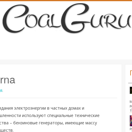
rna
я
.
Р
здания электроэнергии в частных домах и
1
ленности используют специальные технические
ства – бензиновые генераторы, имеющие массу
Р
ществ.