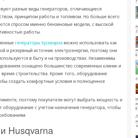
7
вуют разные виды генераторов, отличающиеся
ством, принципом работы и топливом. Но больше всего
ются спросом именно бензиновые модели, с высокой
Р
тивностью работы.
2
менные
генераторы Хускварна
можно использовать как
ой и резервный источник электроэнергии, поэтому они
Р
8
используются в быту и на производствах. Незаменимы
рудованием оснащено большинство современных клиник и
 время строительства. Кроме того, оборудование
2
тобы создать комфортные условия и полноценное
тименте, поэтому покупатели могут выбрать мощность и
Р
ют оборудование с учётом назначения генератора, чтобы
8
ребованиям.
Л
Р
ии Husqvarna
1