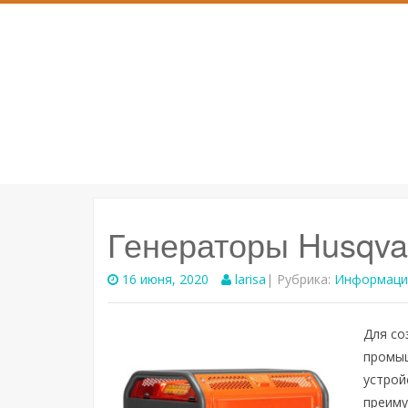
SKIP
TO
CONTENT
Генераторы Husqva
16 июня, 2020
larisa
| Рубрика:
Информаци
Для со
промыш
устрой
преиму