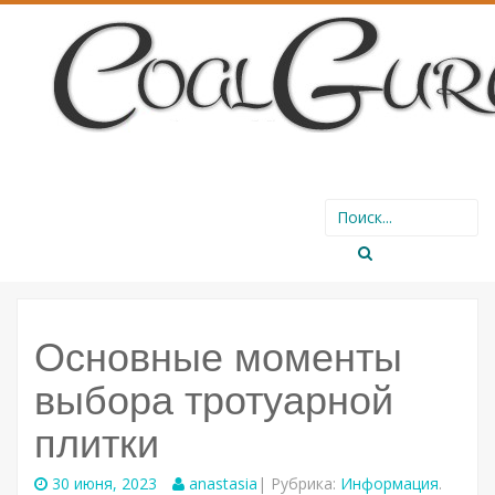
SKIP
Search
TO
for:
CONTENT
Основные моменты
выбора тротуарной
плитки
30 июня, 2023
anastasia
| Рубрика:
Информация
.